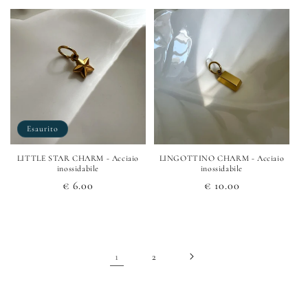
listino
listino
Esaurito
LITTLE STAR CHARM - Acciaio
LINGOTTINO CHARM - Acciaio
inossidabile
inossidabile
Prezzo
€ 6.00
Prezzo
€ 10.00
di
di
listino
listino
1
2