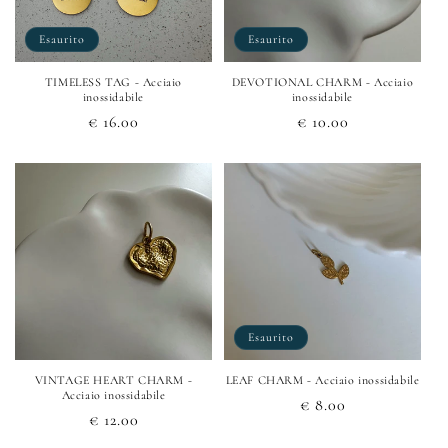
Esaurito
Esaurito
TIMELESS TAG - Acciaio
DEVOTIONAL CHARM - Acciaio
inossidabile
inossidabile
Prezzo
€ 16.00
Prezzo
€ 10.00
di
di
listino
listino
Esaurito
VINTAGE HEART CHARM -
LEAF CHARM - Acciaio inossidabile
Acciaio inossidabile
Prezzo
€ 8.00
Prezzo
€ 12.00
di
di