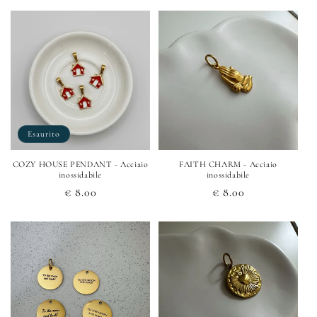
listino
listino
Esaurito
COZY HOUSE PENDANT - Acciaio
FAITH CHARM - Acciaio
inossidabile
inossidabile
Prezzo
€ 8.00
Prezzo
€ 8.00
di
di
listino
listino