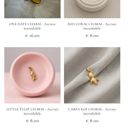
o
n
e
ONE DATE CHARM - Acciaio
RED CORAL CHARM - Acciaio
inossidabile
inossidabile
:
Prezzo
€ 16.00
Prezzo
€ 8.00
di
di
listino
listino
LITTLE TULIP CHARM - Acciaio
CARPA KOI CHARM - Acciaio
inossidabile
inossidabile
Prezzo
€ 8.00
Prezzo
€ 8.00
di
di