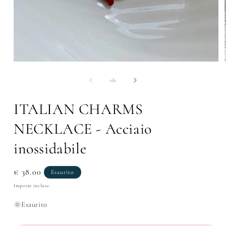
Apri
contenuti
multimediali
su
1
/
2
1
in
finestra
ITALIAN CHARMS
modale
NECKLACE - Acciaio
inossidabile
Prezzo
€ 38.00
Esaurito
di
Imposte incluse.
listino
Esaurito