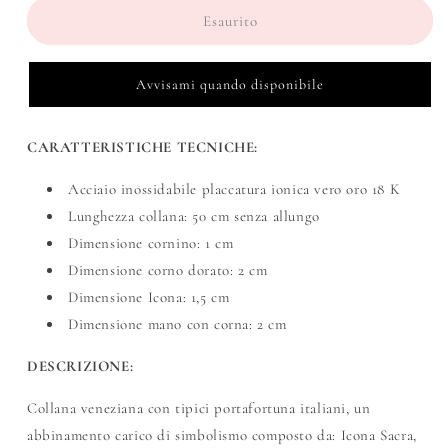
Esaurito
Avvisami quando disponibile
CARATTERISTICHE TECNICHE:
Acciaio inossidabile placcatura ionica vero oro 18 K
Lunghezza collana: 50 cm senza allungo
Dimensione cornino: 1 cm
Dimensione corno dorato: 2 cm
Dimensione Icona: 1,5 cm
Dimensione mano con corna: 2 cm
DESCRIZIONE:
Collana veneziana con tipici portafortuna italiani, un
abbinamento carico di simbolismo composto da: Icona Sacra,