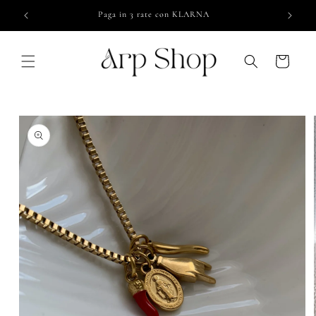
Vai
Paga in 3 rate con KLARNA
direttamente
ai contenuti
Carrello
Passa alle
informazioni
sul prodotto